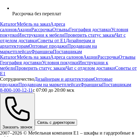
Рассрочка без переплат
Каталог
Мебель на заказ
Адреса
салонов
Акции
Рассрочка
Отзывы
География доставки
Условия
покупки
Инструкции к мебели
Проверить статус заказа
Чат с
отделом доставки
Советы от Е1
Дизайнерам и
архитекторам
Оптовые продажи
Продавцам на
маркетплейсах
Франшиза
Поставщикам
Каталог
Мебель на заказ
Адреса салонов
Акции
Рассрочка
Отзывы
География доставки
Условия покупки
Инструкции к
мебели
Проверить статус заказа
Чат с отделом доставки
Советы от
Е1
Сотрудничество
Дизайнерам и архитекторам
Оптовые
продажи
Продавцам на маркетплейсах
Франшиза
Поставщикам
8-800-100-12-11
с 07:00 до 20:00 мск
Связь с директором
Заказать звонок
2007–2026 © Мебельная компания Е1 – шкафы и гардеробные в