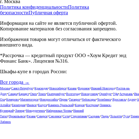
г.
Москва
Политика конфиденциальности
Политика
безопасности
Публичная оферта
Информация на сайте не является публичной офертой.
Копирование материалов без согласования запрещено.
Изображения товаров могут отличаться от фактического
внешнего вида.
*Рассрочка — кредитный продукт ООО «Хоум Кредит энд
Финанс Банк». Лицензия №316.
Шкафы-купе в городах России:
Все города →
Москва
•
Санкт-Петербург
•
Краснодар
•
Новосибирск
•
Казань
•
Воронеж
•
Нижний Новгород
•
Ростов-на-
Дону
•
Самара
•
Барнаул
•
Омск
•
Томск
•
Екатеринбург
•
Волгоград
•
Новокузнецк
•
Оренбург
•
Уфа
•
Астрахань
•
Ива
Ола
•
Кемерово
•
Магнитогорск
•
Новороссийск
•
Пермь
•
Таганрог
•
Чебоксары
•
Челябинск
•
Ярославль
•
Адлер
•
А
Алтайск
•
Евпатория
•
Ижевск
•
Калуга
•
Каменск-Уральский
•
Ковров
•
Кострома
•
Ленинск-
Кузнецкий
•
Липецк
•
Междуреченск
•
Набережные Челны
•
Нижний
Тагил
•
Прокопьевск
•
Рязань
•
Северск
•
Смоленск
•
Сочи
•
Стерлитамак
•
Сызрань
•
Тверь
•
Тольятти
•
Тула
•
Тюме
Лабинск