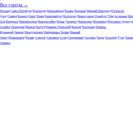
Все города →
Москва
•
Санкт-Петербург
•
Краснодар
•
Новосибирск
•
Казань
•
Воронеж
•
Нижний Новгород
•
Ростов-на-
Дону
•
Самара
•
Барнаул
•
Омск
•
Томск
•
Екатеринбург
•
Волгоград
•
Новокузнецк
•
Оренбург
•
Уфа
•
Астрахань
•
Ива
Ола
•
Кемерово
•
Магнитогорск
•
Новороссийск
•
Пермь
•
Таганрог
•
Чебоксары
•
Челябинск
•
Ярославль
•
Адлер
•
А
Алтайск
•
Евпатория
•
Ижевск
•
Калуга
•
Каменск-Уральский
•
Ковров
•
Кострома
•
Ленинск-
Кузнецкий
•
Липецк
•
Междуреченск
•
Набережные Челны
•
Нижний
Тагил
•
Прокопьевск
•
Рязань
•
Северск
•
Смоленск
•
Сочи
•
Стерлитамак
•
Сызрань
•
Тверь
•
Тольятти
•
Тула
•
Тюме
Лабинск