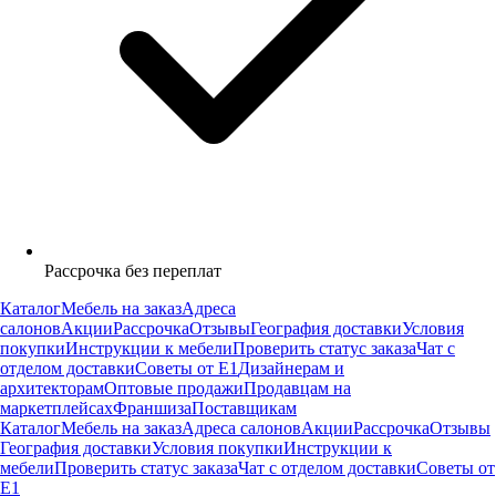
Рассрочка без переплат
Каталог
Мебель на заказ
Адреса
салонов
Акции
Рассрочка
Отзывы
География доставки
Условия
покупки
Инструкции к мебели
Проверить статус заказа
Чат с
отделом доставки
Советы от Е1
Дизайнерам и
архитекторам
Оптовые продажи
Продавцам на
маркетплейсах
Франшиза
Поставщикам
Каталог
Мебель на заказ
Адреса салонов
Акции
Рассрочка
Отзывы
География доставки
Условия покупки
Инструкции к
мебели
Проверить статус заказа
Чат с отделом доставки
Советы от
Е1