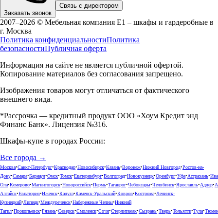
Связь с директором
Заказать звонок
2007–2026 © Мебельная компания Е1 – шкафы и гардеробные в
г.
Москва
Политика конфиденциальности
Политика
безопасности
Публичная оферта
Информация на сайте не является публичной офертой.
Копирование материалов без согласования запрещено.
Изображения товаров могут отличаться от фактического
внешнего вида.
*Рассрочка — кредитный продукт ООО «Хоум Кредит энд
Финанс Банк». Лицензия №316.
Шкафы-купе в городах России:
Все города →
Москва
•
Санкт-Петербург
•
Краснодар
•
Новосибирск
•
Казань
•
Воронеж
•
Нижний Новгород
•
Ростов-на-
Дону
•
Самара
•
Барнаул
•
Омск
•
Томск
•
Екатеринбург
•
Волгоград
•
Новокузнецк
•
Оренбург
•
Уфа
•
Астрахань
•
Ива
Ола
•
Кемерово
•
Магнитогорск
•
Новороссийск
•
Пермь
•
Таганрог
•
Чебоксары
•
Челябинск
•
Ярославль
•
Адлер
•
А
Алтайск
•
Евпатория
•
Ижевск
•
Калуга
•
Каменск-Уральский
•
Ковров
•
Кострома
•
Ленинск-
Кузнецкий
•
Липецк
•
Междуреченск
•
Набережные Челны
•
Нижний
Тагил
•
Прокопьевск
•
Рязань
•
Северск
•
Смоленск
•
Сочи
•
Стерлитамак
•
Сызрань
•
Тверь
•
Тольятти
•
Тула
•
Тюме