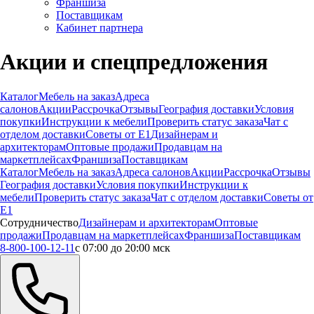
Франшиза
Поставщикам
Кабинет партнера
Акции и спецпредложения
Каталог
Мебель на заказ
Адреса
салонов
Акции
Рассрочка
Отзывы
География доставки
Условия
покупки
Инструкции к мебели
Проверить статус заказа
Чат с
отделом доставки
Советы от Е1
Дизайнерам и
архитекторам
Оптовые продажи
Продавцам на
маркетплейсах
Франшиза
Поставщикам
Каталог
Мебель на заказ
Адреса салонов
Акции
Рассрочка
Отзывы
География доставки
Условия покупки
Инструкции к
мебели
Проверить статус заказа
Чат с отделом доставки
Советы от
Е1
Сотрудничество
Дизайнерам и архитекторам
Оптовые
продажи
Продавцам на маркетплейсах
Франшиза
Поставщикам
8-800-100-12-11
с 07:00 до 20:00 мск