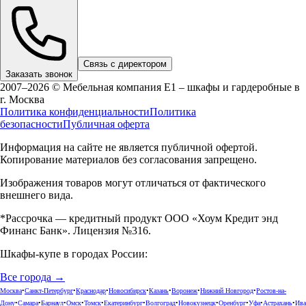
Связь с директором
Заказать звонок
2007–2026 © Мебельная компания Е1 – шкафы и гардеробные в
г.
Москва
Политика конфиденциальности
Политика
безопасности
Публичная оферта
Информация на сайте не является публичной офертой.
Копирование материалов без согласования запрещено.
Изображения товаров могут отличаться от фактического
внешнего вида.
*Рассрочка — кредитный продукт ООО «Хоум Кредит энд
Финанс Банк». Лицензия №316.
Шкафы-купе в городах России:
Все города →
Москва
•
Санкт-Петербург
•
Краснодар
•
Новосибирск
•
Казань
•
Воронеж
•
Нижний Новгород
•
Ростов-на-
Дону
•
Самара
•
Барнаул
•
Омск
•
Томск
•
Екатеринбург
•
Волгоград
•
Новокузнецк
•
Оренбург
•
Уфа
•
Астрахань
•
Ива