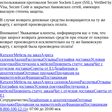
использования протоколов Secure Sockets Layer (SSL), Verified by
Visa, Secure Code и закрытых банковских сетей, имеющих
высшую степень защиты.
В случае возврата денежные средства возвращаются на ту же
карту, с которой производилась оплата.
Внимание! Уважаемые клиенты, информируем вас о том, что
при запросе возврата денежных средств при отказе от покупки
возврат производится исключительно на ту же банковскую
карту, с которой была произведена оплата!
Каталог
Мебель на заказ
Адреса
салонов
Акции
Рассрочка
Отзывы
География доставки
Условия
покупки
Инструкции к мебели
Проверить статус заказа
Чат с
отделом доставки
Советы от Е1
Дизайнерам и
архитекторам
Оптовые продажи
Продавцам на
маркетплейсах
Франшиза
Поставщикам
Каталог
Мебель на заказ
Адреса салонов
Акции
Рассрочка
Отзывы
География доставки
Условия покупки
Инструкции к
мебели
Проверить статус заказа
Чат с отделом доставки
Советы от
Е1
Сотрудничество
Дизайнерам и архитекторам
Оптовые
продажи
Продавцам на маркетплейсах
Франшиза
Поставщикам
8-800-100-12-11
с 07:00 до 20:00 мск